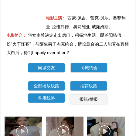
西蒙·佩吉、蕾克·贝尔、奥菲利
电影主演 :
亚·拉维邦德、奥莉维亚·威廉姆斯、
宅女南希决定走出房门，积极地生活，阴差阳错假
电影简介 :
扮“火车怪客”，与陌生男子杰克约会，情投意合的二人能否在真相
大白后，得到happily ever after？...
同城交友
同城约会
全部播放线路
推荐线路
备用线路
报错/举报